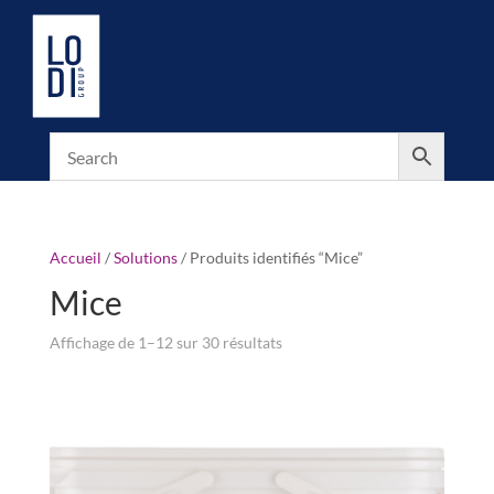
Accueil
/
Solutions
/ Produits identifiés “Mice”
Mice
Affichage de 1–12 sur 30 résultats